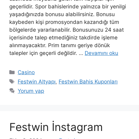
geçerlidir. Spor bahislerinde yalnızca bir yenilgi
yaşadığınızda bonusu alabilirsiniz. Bonusu
kaybeden kişi promosyondan kazandığı tüm
bölgelerde yararlanabilir. Bonusunuzu 24 saat
içerisinde talep etmediğiniz takdirde işleme
alınmayacaktır. Prim tanımı geriye dönük
talepler için geçerli değildir. …
Devamını oku
Kategoriler
Casino
Etiketler
Festwin Altyapı
,
Festwin Bahis Kuponları
Yorum yap
Festwin İnstagram