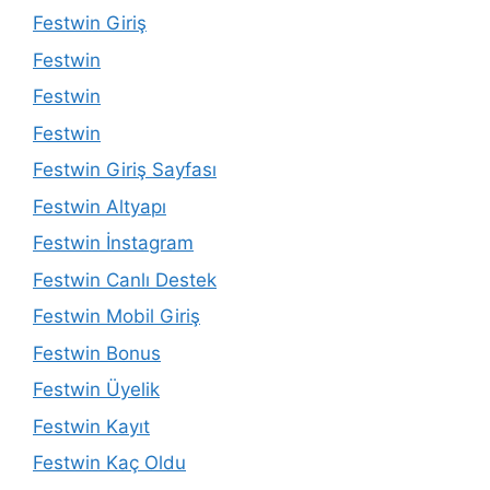
Festwin Giriş
Festwin
Festwin
Festwin
Festwin Giriş Sayfası
Festwin Altyapı
Festwin İnstagram
Festwin Canlı Destek
Festwin Mobil Giriş
Festwin Bonus
Festwin Üyelik
Festwin Kayıt
Festwin Kaç Oldu