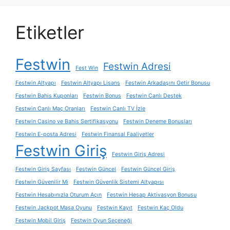
Etiketler
Festwin
Festwin Adresi
Fest Win
Festwin Altyapı
Festwin Altyapı Lisans
Festwin Arkadaşını Getir Bonusu
Festwin Bahis Kuponları
Festwin Bonus
Festwin Canlı Destek
Festwin Canlı Maç Oranları
Festwin Canlı TV İzle
Festwin Casino ve Bahis Sertifikasyonu
Festwin Deneme Bonusları
Festwin E-posta Adresi
Festwin Finansal Faaliyetler
Festwin Giriş
Festwin Giriş Adresi
Festwin Giriş Sayfası
Festwin Güncel
Festwin Güncel Giriş
Festwin Güvenilir Mi
Festwin Güvenlik Sistemi Altyapısı
Festwin Hesabınızla Oturum Açın
Festwin Hesap Aktivasyon Bonusu
Festwin Jackpot Masa Oyunu
Festwin Kayıt
Festwin Kaç Oldu
Festwin Mobil Giriş
Festwin Oyun Seçeneği