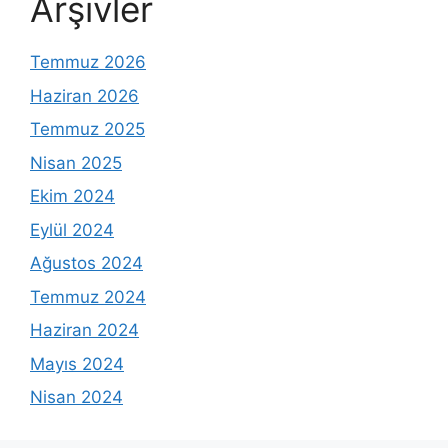
Arşivler
Temmuz 2026
Haziran 2026
Temmuz 2025
Nisan 2025
Ekim 2024
Eylül 2024
Ağustos 2024
Temmuz 2024
Haziran 2024
Mayıs 2024
Nisan 2024