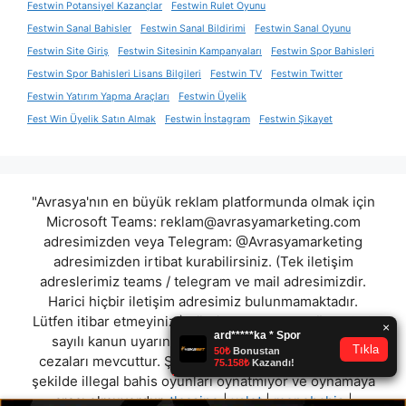
Festwin Potansiyel Kazançlar
Festwin Rulet Oyunu
Festwin Sanal Bahisler
Festwin Sanal Bildirimi
Festwin Sanal Oyunu
Festwin Site Giriş
Festwin Sitesinin Kampanyaları
Festwin Spor Bahisleri
Festwin Spor Bahisleri Lisans Bilgileri
Festwin TV
Festwin Twitter
Festwin Yatırım Yapma Araçları
Festwin Üyelik
Fest Win Üyelik Satın Almak
Festwin İnstagram
Festwin Şikayet
"Avrasya'nın en büyük reklam platformunda olmak için
Microsoft Teams:
reklam@avrasyamarketing.com
adresimizden veya Telegram: @Avrasyamarketing
adresimizden irtibat kurabilirsiniz. (Tek iletişim
adreslerimiz teams / telegram ve mail adresimizdir.
Harici hiçbir iletişim adresimiz bulunmamaktadır.
Lütfen itibar etmeyiniz.) Türkiye yasalarına göre 7258
sayılı kanun uyarınca yasa dışı bahis oynamanın
cezaları mevcuttur. Şu an bulunduğunuz site hiç bir
şekilde illegal bahis oyunları oynatmıyor ve oynamaya
aracı olmuyordur.
tlcasino
|
xslot
|
monobahis
|