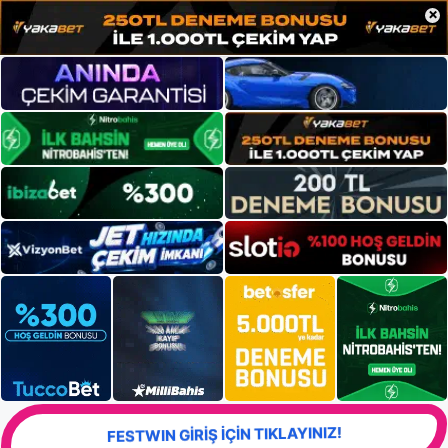
×
FESTWIN GİRİŞ İÇİN TIKLAYINIZ!